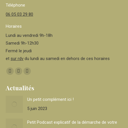
Téléphone
06 05 03 29 80
Horaires
Lundi au vendredi 9h-18h
Samedi 9h-12h30
Fermé le jeudi
et
sur rdv
du lundi au samedi en dehors de ces horaires
Trouvez nous sur :
Facebook
Instagram
E-
page
page
mail
Actualités
opens
opens
page
in
in
opens
Un petit complément ici !
new
new
in
5 juin 2023
window
window
new
window
Petit Podcast explicatif de la démarche de votre