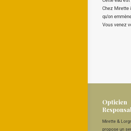
Cette eau est 
Chez Mirette &
qu’on emmène 
Vous venez vo
Opticien
Responsa
Mirette & Lor
propose un ser