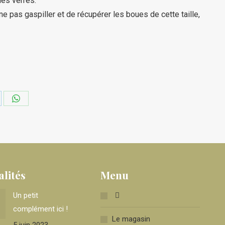
des verres.
 pas gaspiller et de récupérer les boues de cette taille,
tager
Partager
sur
kedIn
WhatsApp
alités
Menu
Un petit
complément ici !
Le magasin