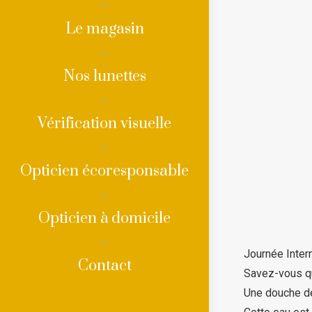
Le magasin
Nos lunettes
Vérification visuelle
Opticien écoresponsable
Opticien à domicile
Journée Inter
Contact
Savez-vous qu
Une douche d