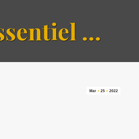
ssentiel …
Mar
25
2022