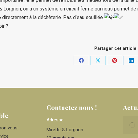
importante : elle permet de refroidir les meules lors de la taille 
 Lorgnon, on a un système en circuit fermé qui nous permet de ne
directement à la déchèterie. Pas d’eau souillée
ir ?
Partager cet article
Partager
Partager
Partager
Par
sur
sur
sur
sur
Facebook
X
Pinterest
Lin
Contactez nous !
Actu
ble
Adresse
gnon vous
Mirette & Lorgnon
vice